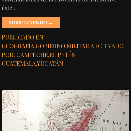
éste…
SIGUE LEYENDO →
PUBLICADO EN:
GEOGRAFÍA
,
GOBIERNO
,
MILITAR
ARCHIVADO
POR:
CAMPECHE
,
EL PETÉN
GUATEMALA
,
YUCATÁN