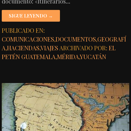
documento: «Itinerarios…
SIGUE LEYENDO →
PUBLICADO EN:
COMUNICACIONES
,
DOCUMENTOS
,
GEOGRAFÍ
A
,
HACIENDAS
,
VIAJES
ARCHIVADO POR:
EL
PETÉN GUATEMALA
,
MÉRIDA
,
YUCATÁN