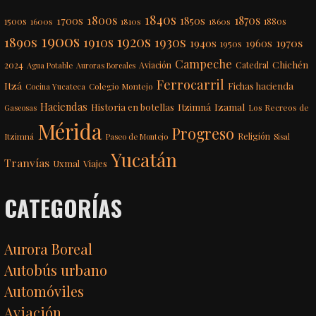
1840s
1800s
1870s
1850s
1700s
1500s
1600s
1810s
1860s
1880s
1900s
1920s
1890s
1910s
1930s
1970s
1940s
1960s
1950s
Campeche
Chichén
2024
Aviación
Catedral
Agua Potable
Auroras Boreales
Ferrocarril
Itzá
Fichas hacienda
Colegio Montejo
Cocina Yucateca
Haciendas
Itzimná
Izamal
Historia en botellas
Los Recreos de
Gaseosas
Mérida
Progreso
Itzimná
Religión
Paseo de Montejo
Sisal
Yucatán
Tranvías
Uxmal
Viajes
CATEGORÍAS
Aurora Boreal
Autobús urbano
Automóviles
Aviación