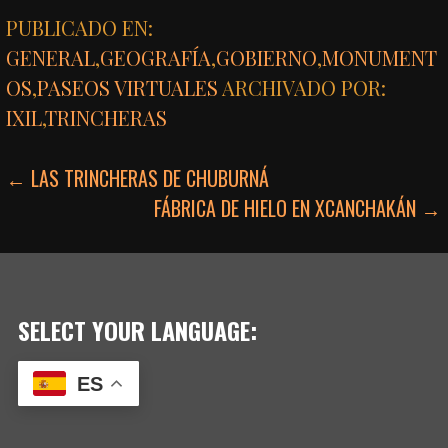
PUBLICADO EN:
GENERAL
,
GEOGRAFÍA
,
GOBIERNO
,
MONUMENT
OS
,
PASEOS VIRTUALES
ARCHIVADO POR:
IXIL
,
TRINCHERAS
NAVEGACIÓN
← LAS TRINCHERAS DE CHUBURNÁ
FÁBRICA DE HIELO EN XCANCHAKÁN →
DE
ENTRADAS
SELECT YOUR LANGUAGE:
ES