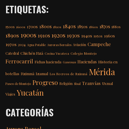
ETIQUETAS:
1840s
1800s
1870s
1850s
1700s
1500s
1600s
1810s
1860s
1880s
1900s
1920s
1890s
1910s
1930s
1940s
1960s
1950s
Campeche
1970s
2024
Aviación
Agua Potable
Auroras Boreales
Chichén Itzá
Catedral
Colegio Montejo
Cocina Yucateca
Ferrocarril
Haciendas
Fichas hacienda
Historia en
Gaseosas
Mérida
Itzimná
Izamal
botellas
Los Recreos de Itzimná
Progreso
Tranvías
Uxmal
Religión
Paseo de Montejo
Sisal
Yucatán
Viajes
CATEGORÍAS
Aurora Boreal