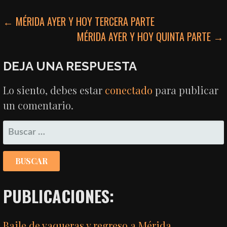
NAVEGACIÓN
← MÉRIDA AYER Y HOY TERCERA PARTE
MÉRIDA AYER Y HOY QUINTA PARTE →
DE
ENTRADAS
DEJA UNA RESPUESTA
Lo siento, debes estar
conectado
para publicar
un comentario.
BUSCAR:
PUBLICACIONES:
Baile de vaqueras y regreso a Mérida