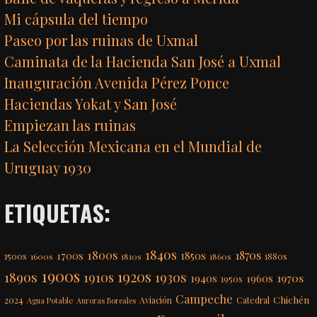
Mi cápsula del tiempo
Paseo por las ruinas de Uxmal
Caminata de la Hacienda San José a Uxmal
Inauguración Avenida Pérez Ponce
Haciendas Yokat y San José
Empiezan las ruinas
La Selección Mexicana en el Mundial de
Uruguay 1930
ETIQUETAS:
1840s
1800s
1870s
1850s
1700s
1500s
1600s
1810s
1860s
1880s
1900s
1920s
1890s
1910s
1930s
1970s
1940s
1960s
1950s
Campeche
Chichén
2024
Aviación
Catedral
Agua Potable
Auroras Boreales