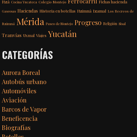
Ferrocarril
Itzá
Fichas hacienda
Colegio Montejo
Cocina Yucateca
Haciendas
Itzimná
Izamal
Historia en botellas
Los Recreos de
Gaseosas
Mérida
Progreso
Itzimná
Religión
Paseo de Montejo
Sisal
Yucatán
Tranvías
Uxmal
Viajes
CATEGORÍAS
Aurora Boreal
Autobús urbano
Automóviles
Aviación
Barcos de Vapor
Beneficencia
Biografías
Botellas