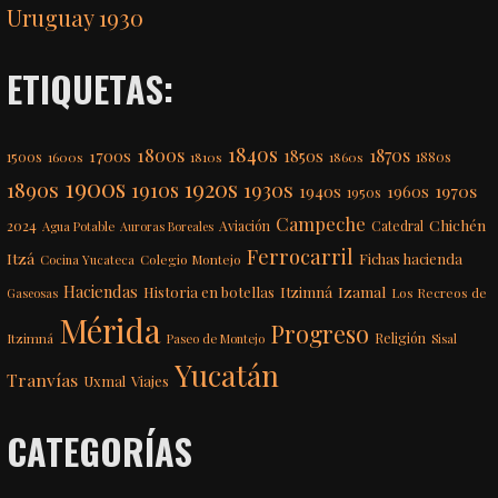
Uruguay 1930
ETIQUETAS:
1840s
1800s
1870s
1850s
1700s
1500s
1600s
1810s
1860s
1880s
1900s
1920s
1890s
1910s
1930s
1970s
1940s
1960s
1950s
Campeche
Chichén
2024
Aviación
Catedral
Agua Potable
Auroras Boreales
Ferrocarril
Itzá
Fichas hacienda
Colegio Montejo
Cocina Yucateca
Haciendas
Itzimná
Izamal
Historia en botellas
Los Recreos de
Gaseosas
Mérida
Progreso
Itzimná
Religión
Paseo de Montejo
Sisal
Yucatán
Tranvías
Uxmal
Viajes
CATEGORÍAS