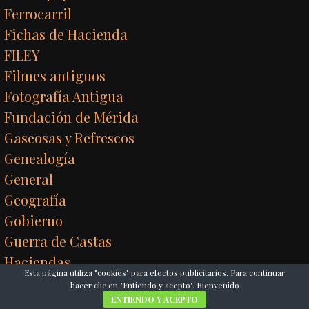
Ferrocarril
Fichas de Hacienda
FILEY
Filmes antiguos
Fotografía Antigua
Fundación de Mérida
Gaseosas y Refrescos
Genealogía
General
Geografía
Gobierno
Guerra de Castas
Haciendas
Esta página utiliza "cookies" para efectos publicitarios. Para continuar
Henequén
hacer clic en "Entiendo y acepto". Bienvenido
Hielo
ENTIENDO Y ACEPTO