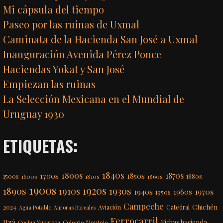
Mi cápsula del tiempo
Paseo por las ruinas de Uxmal
Caminata de la Hacienda San José a Uxmal
Inauguración Avenida Pérez Ponce
Haciendas Yokat y San José
Empiezan las ruinas
La Selección Mexicana en el Mundial de
Uruguay 1930
ETIQUETAS:
1840s
1800s
1870s
1850s
1700s
1500s
1600s
1810s
1860s
1880s
1900s
1920s
1890s
1910s
1930s
1970s
1940s
1960s
1950s
Campeche
Chichén
2024
Aviación
Catedral
Agua Potable
Auroras Boreales
Ferrocarril
Itzá
Fichas hacienda
Colegio Montejo
Cocina Yucateca