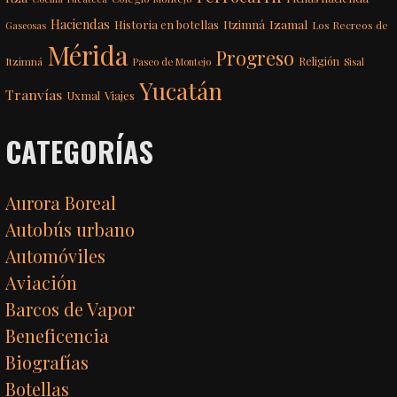
Haciendas
Itzimná
Izamal
Historia en botellas
Los Recreos de
Gaseosas
Mérida
Progreso
Itzimná
Religión
Paseo de Montejo
Sisal
Yucatán
Tranvías
Uxmal
Viajes
CATEGORÍAS
Aurora Boreal
Autobús urbano
Automóviles
Aviación
Barcos de Vapor
Beneficencia
Biografías
Botellas