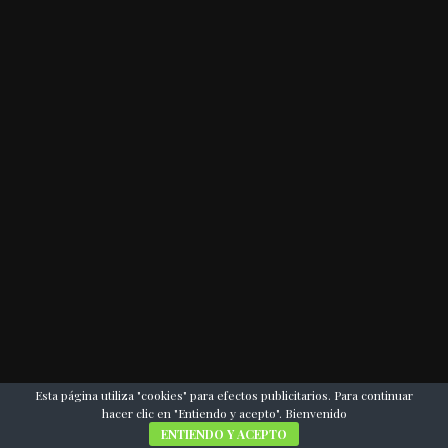
Esta página utiliza "cookies" para efectos publicitarios. Para continuar
hacer clic en "Entiendo y acepto". Bienvenido
ENTIENDO Y ACEPTO