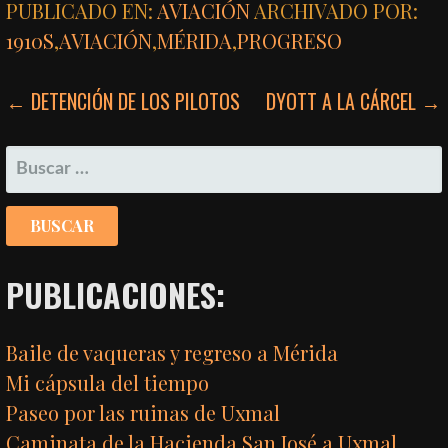
PUBLICADO EN:
AVIACIÓN
ARCHIVADO POR:
1910S
,
AVIACIÓN
,
MÉRIDA
,
PROGRESO
NAVEGACIÓN
← DETENCIÓN DE LOS PILOTOS
DYOTT A LA CÁRCEL →
DE
BUSCAR:
ENTRADAS
PUBLICACIONES:
Baile de vaqueras y regreso a Mérida
Mi cápsula del tiempo
Paseo por las ruinas de Uxmal
Caminata de la Hacienda San José a Uxmal