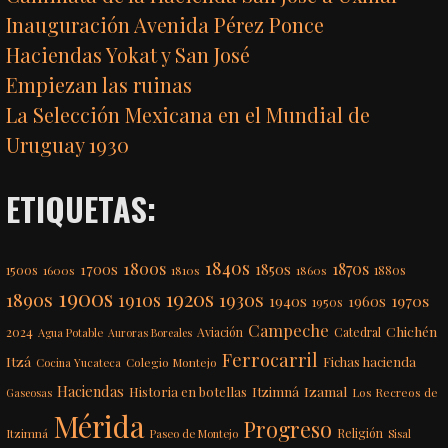
Inauguración Avenida Pérez Ponce
Haciendas Yokat y San José
Empiezan las ruinas
La Selección Mexicana en el Mundial de
Uruguay 1930
ETIQUETAS:
1840s
1800s
1870s
1850s
1700s
1500s
1600s
1810s
1860s
1880s
1900s
1920s
1890s
1910s
1930s
1970s
1940s
1960s
1950s
Campeche
Chichén
2024
Aviación
Catedral
Agua Potable
Auroras Boreales
Ferrocarril
Itzá
Fichas hacienda
Colegio Montejo
Cocina Yucateca
Haciendas
Itzimná
Izamal
Historia en botellas
Los Recreos de
Gaseosas
Mérida
Progreso
Itzimná
Religión
Paseo de Montejo
Sisal