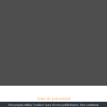
Aviso de privacidad
Esta página utiliza "cookies" para efectos publicitarios. Para continuar
Copyright © 2026 YUCATANANCESTRAL.COM