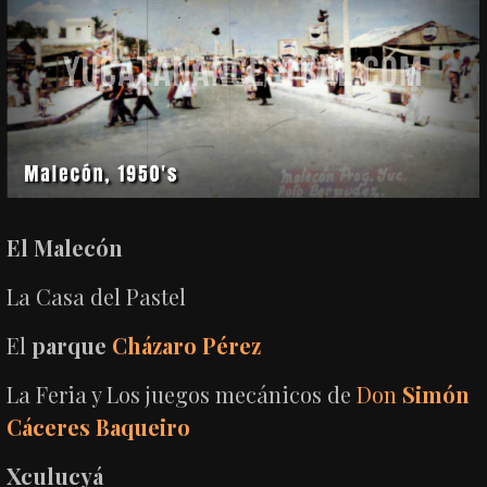
El Malecón
La Casa del Pastel
El
parque
Cházaro Pérez
La Feria y Los juegos mecánicos de
Don
Simón
Cáceres Baqueiro
Xculucyá