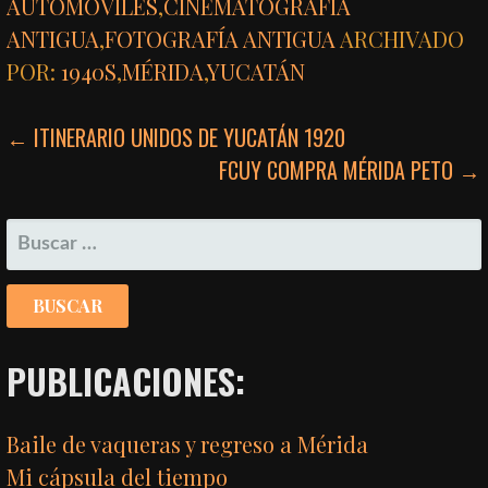
AUTOMÓVILES
,
CINEMATOGRAFÍA
ANTIGUA
,
FOTOGRAFÍA ANTIGUA
ARCHIVADO
POR:
1940S
,
MÉRIDA
,
YUCATÁN
NAVEGACIÓN
← ITINERARIO UNIDOS DE YUCATÁN 1920
FCUY COMPRA MÉRIDA PETO →
DE
ENTRADAS
BUSCAR:
PUBLICACIONES:
Baile de vaqueras y regreso a Mérida
Mi cápsula del tiempo