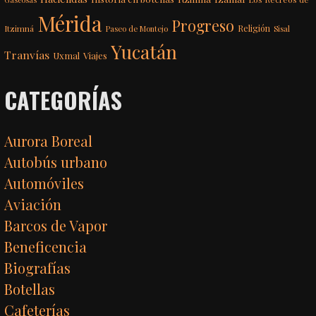
Mérida
Progreso
Itzimná
Religión
Paseo de Montejo
Sisal
Yucatán
Tranvías
Uxmal
Viajes
CATEGORÍAS
Aurora Boreal
Autobús urbano
Automóviles
Aviación
Barcos de Vapor
Beneficencia
Biografías
Botellas
Cafeterías