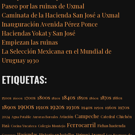
Paseo por las ruinas de Uxmal
Caminata de la Hacienda San José a Uxmal
Inauguración Avenida Pérez Ponce
Haciendas Yokat y San José
Empiezan las ruinas
La Selección Mexicana en el Mundial de
Uruguay 1930
ETIQUETAS:
1840s
1800s
1870s
1850s
1700s
1500s
1600s
1810s
1860s
1880s
1900s
1920s
1890s
1910s
1930s
1970s
1940s
1960s
1950s
Campeche
Chichén
2024
Aviación
Catedral
Agua Potable
Auroras Boreales
Ferrocarril
Itzá
Fichas hacienda
Colegio Montejo
Cocina Yucateca
Haciendas
Itzimná
Izamal
Historia en botellas
Los Recreos de
Gaseosas