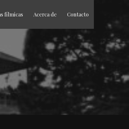
as fílmicas
Acerca de
Contacto