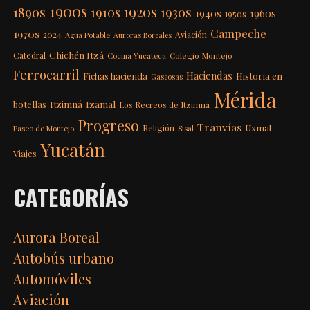
1900s
1920s
1890s
1910s
1930s
1940s
1960s
1950s
Campeche
1970s
2024
Aviación
Agua Potable
Auroras Boreales
Chichén Itzá
Catedral
Colegio Montejo
Cocina Yucateca
Ferrocarril
Haciendas
Fichas hacienda
Historia en
Gaseosas
Mérida
Itzimná
Izamal
botellas
Los Recreos de Itzimná
Progreso
Tranvías
Uxmal
Religión
Paseo de Montejo
Sisal
Yucatán
Viajes
CATEGORÍAS
Aurora Boreal
Autobús urbano
Automóviles
Aviación