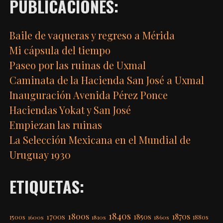
PUBLICACIONES:
Baile de vaqueras y regreso a Mérida
Mi cápsula del tiempo
Paseo por las ruinas de Uxmal
Caminata de la Hacienda San José a Uxmal
Inauguración Avenida Pérez Ponce
Haciendas Yokat y San José
Empiezan las ruinas
La Selección Mexicana en el Mundial de
Uruguay 1930
ETIQUETAS:
1840s
1800s
1870s
1850s
1700s
1500s
1600s
1810s
1860s
1880s