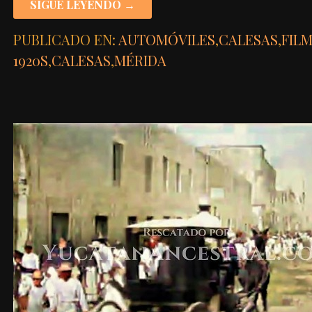
SIGUE LEYENDO →
PUBLICADO EN:
AUTOMÓVILES
,
CALESAS
,
FIL
1920S
,
CALESAS
,
MÉRIDA