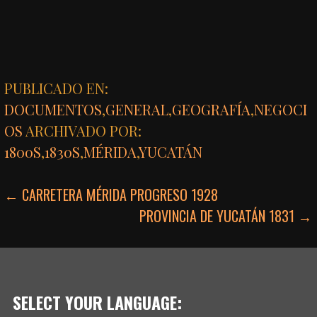
PUBLICADO EN:
DOCUMENTOS
,
GENERAL
,
GEOGRAFÍA
,
NEGOCI
OS
ARCHIVADO POR:
1800S
,
1830S
,
MÉRIDA
,
YUCATÁN
NAVEGACIÓN
← CARRETERA MÉRIDA PROGRESO 1928
PROVINCIA DE YUCATÁN 1831 →
DE
ENTRADAS
SELECT YOUR LANGUAGE: