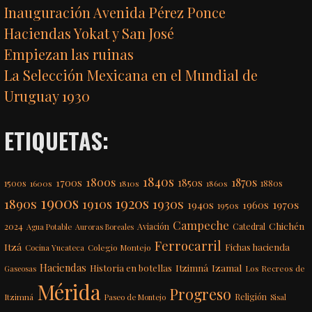
Inauguración Avenida Pérez Ponce
Haciendas Yokat y San José
Empiezan las ruinas
La Selección Mexicana en el Mundial de
Uruguay 1930
ETIQUETAS:
1840s
1800s
1870s
1850s
1700s
1500s
1600s
1810s
1860s
1880s
1900s
1920s
1890s
1910s
1930s
1970s
1940s
1960s
1950s
Campeche
Chichén
2024
Aviación
Catedral
Agua Potable
Auroras Boreales
Ferrocarril
Itzá
Fichas hacienda
Colegio Montejo
Cocina Yucateca
Haciendas
Itzimná
Izamal
Historia en botellas
Los Recreos de
Gaseosas
Mérida
Progreso
Itzimná
Religión
Paseo de Montejo
Sisal