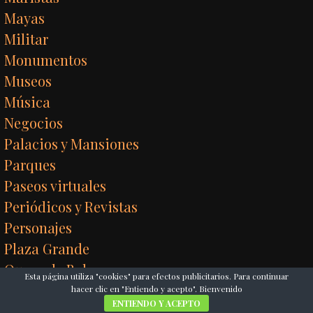
Mayas
Militar
Monumentos
Museos
Música
Negocios
Palacios y Mansiones
Parques
Paseos virtuales
Periódicos y Revistas
Personajes
Plaza Grande
Queso de Bola
Esta página utiliza "cookies" para efectos publicitarios. Para continuar
Refrescos
hacer clic en "Entiendo y acepto". Bienvenido
ENTIENDO Y ACEPTO
Reglamentos