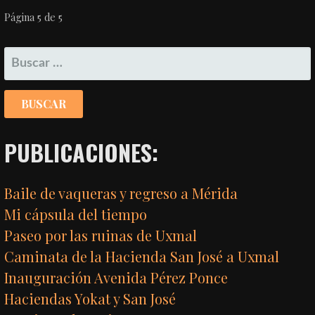
NAVEGACIÓN
Página 5 de 5
POR
BUSCAR:
ENTRADA
PUBLICACIONES:
Baile de vaqueras y regreso a Mérida
Mi cápsula del tiempo
Paseo por las ruinas de Uxmal
Caminata de la Hacienda San José a Uxmal
Inauguración Avenida Pérez Ponce
Haciendas Yokat y San José