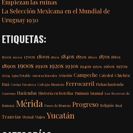
Empiezan las ruinas
La Selección Mexicana en el Mundial de
Uruguay 1930
ETIQUETAS:
1840s
1800s
1870s
1850s
1700s
1500s
1600s
1810s
1860s
1880s
1900s
1920s
1890s
1910s
1930s
1970s
1940s
1960s
1950s
Campeche
Chichén
2024
Aviación
Catedral
Agua Potable
Auroras Boreales
Ferrocarril
Itzá
Fichas hacienda
Colegio Montejo
Cocina Yucateca
Haciendas
Itzimná
Izamal
Historia en botellas
Los Recreos de
Gaseosas
Mérida
Progreso
Itzimná
Religión
Paseo de Montejo
Sisal
Yucatán
Tranvías
Uxmal
Viajes