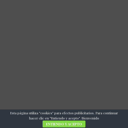
Esta página utiliza "cookies" para efectos publicitarios. Para continuar
COMUNÍCATE CON NOSOTROS
hacer clic en "Entiendo y acepto". Bienvenido
ENTIENDO Y ACEPTO