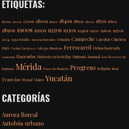
ETIQUETAS:
1840s
1800s
1870s
1850s
1700s
1500s
1600s
1810s
1860s
1880s
1900s
1920s
1890s
1910s
1930s
1970s
1940s
1960s
1950s
Campeche
Chichén
2024
Aviación
Catedral
Agua Potable
Auroras Boreales
Ferrocarril
Itzá
Fichas hacienda
Colegio Montejo
Cocina Yucateca
Haciendas
Itzimná
Izamal
Historia en botellas
Los Recreos de
Gaseosas
Mérida
Progreso
Itzimná
Religión
Paseo de Montejo
Sisal
Yucatán
Tranvías
Uxmal
Viajes
CATEGORÍAS
Aurora Boreal
Autobús urbano