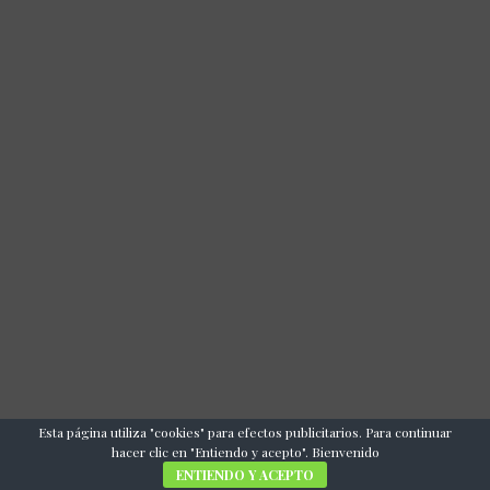
Esta página utiliza "cookies" para efectos publicitarios. Para continuar
hacer clic en "Entiendo y acepto". Bienvenido
COMUNÍCATE CON NOSOTROS
ENTIENDO Y ACEPTO