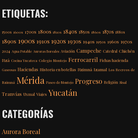
ETIQUETAS:
1840s
1800s
1870s
1850s
1700s
1500s
1600s
1810s
1860s
1880s
1900s
1920s
1890s
1910s
1930s
1970s
1940s
1960s
1950s
Campeche
Chichén
2024
Aviación
Catedral
Agua Potable
Auroras Boreales
Ferrocarril
Itzá
Fichas hacienda
Colegio Montejo
Cocina Yucateca
Haciendas
Itzimná
Izamal
Historia en botellas
Los Recreos de
Gaseosas
Mérida
Progreso
Itzimná
Religión
Paseo de Montejo
Sisal
Yucatán
Tranvías
Uxmal
Viajes
CATEGORÍAS
Aurora Boreal