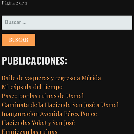
NAVEGACIÓN
Página 2 de 2
POR
BUSCAR:
ENTRADA
PUBLICACIONES:
Baile de vaqueras y regreso a Mérida
Mi cápsula del tiempo
Paseo por las ruinas de Uxmal
Caminata de la Hacienda San José a Uxmal
Inauguración Avenida Pérez Ponce
Haciendas Yokat y San José
Empiezan las ruinas