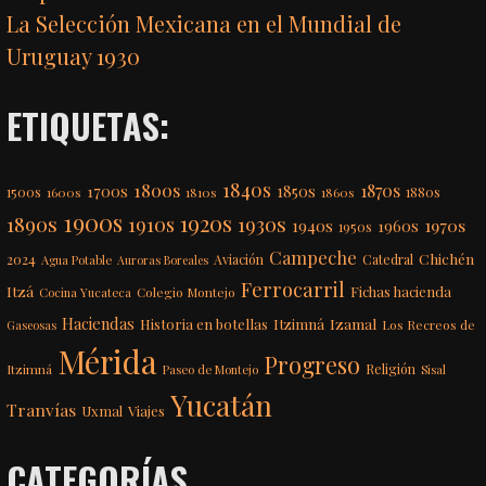
La Selección Mexicana en el Mundial de
Uruguay 1930
ETIQUETAS:
1840s
1800s
1870s
1850s
1700s
1500s
1600s
1810s
1860s
1880s
1900s
1920s
1890s
1910s
1930s
1970s
1940s
1960s
1950s
Campeche
Chichén
2024
Aviación
Catedral
Agua Potable
Auroras Boreales
Ferrocarril
Itzá
Fichas hacienda
Colegio Montejo
Cocina Yucateca
Haciendas
Itzimná
Izamal
Historia en botellas
Los Recreos de
Gaseosas
Mérida
Progreso
Itzimná
Religión
Paseo de Montejo
Sisal
Yucatán
Tranvías
Uxmal
Viajes
CATEGORÍAS