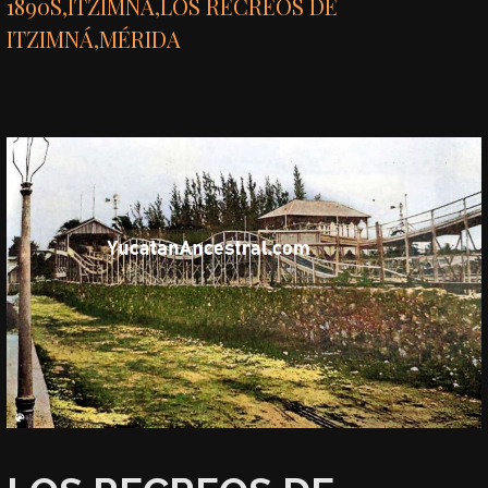
1890S
,
ITZIMNÁ
,
LOS RECREOS DE
ITZIMNÁ
,
MÉRIDA