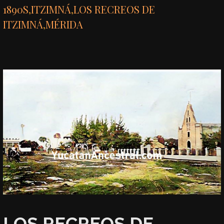
1890S
,
ITZIMNÁ
,
LOS RECREOS DE
ITZIMNÁ
,
MÉRIDA
LOS RECREOS DE