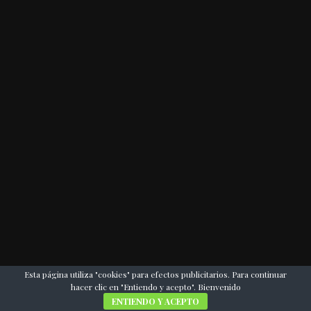
Esta página utiliza "cookies" para efectos publicitarios. Para continuar
hacer clic en "Entiendo y acepto". Bienvenido
ENTIENDO Y ACEPTO