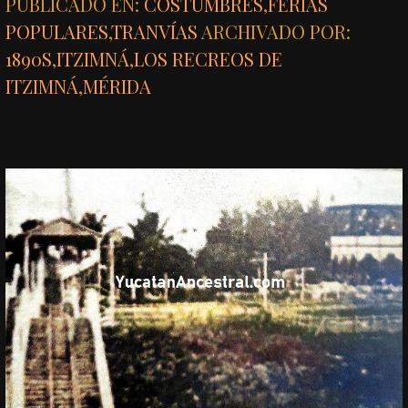
PUBLICADO EN:
COSTUMBRES
,
FERIAS
POPULARES
,
TRANVÍAS
ARCHIVADO POR:
1890S
,
ITZIMNÁ
,
LOS RECREOS DE
ITZIMNÁ
,
MÉRIDA