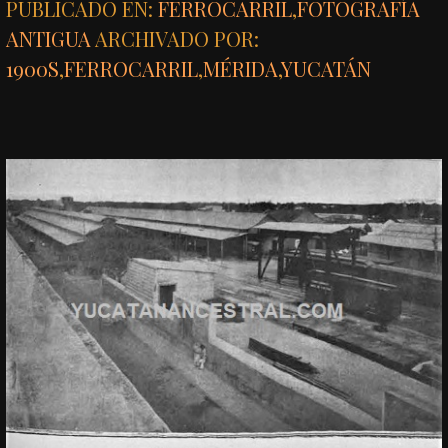
PUBLICADO EN:
FERROCARRIL
,
FOTOGRAFÍA
ANTIGUA
ARCHIVADO POR:
1900S
,
FERROCARRIL
,
MÉRIDA
,
YUCATÁN