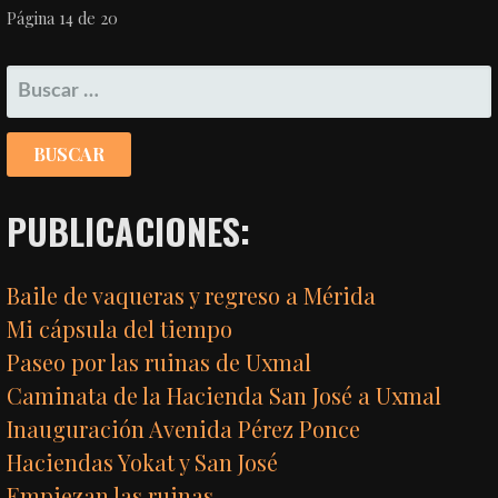
NAVEGACIÓN
Página 14 de 20
POR
BUSCAR:
ENTRADA
PUBLICACIONES:
Baile de vaqueras y regreso a Mérida
Mi cápsula del tiempo
Paseo por las ruinas de Uxmal
Caminata de la Hacienda San José a Uxmal
Inauguración Avenida Pérez Ponce
Haciendas Yokat y San José
Empiezan las ruinas