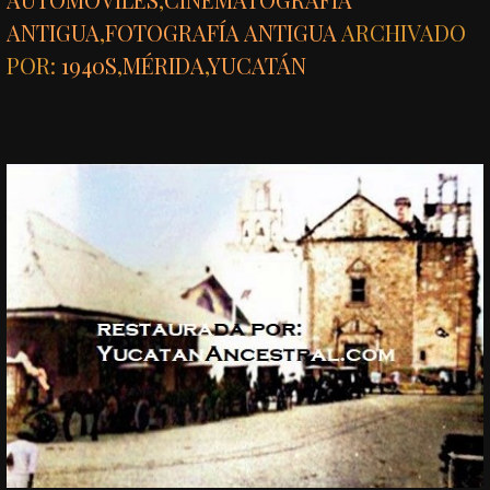
ANTIGUA
,
FOTOGRAFÍA ANTIGUA
ARCHIVADO
POR:
1940S
,
MÉRIDA
,
YUCATÁN