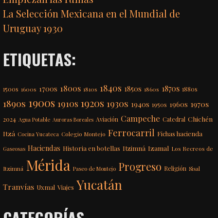
La Selección Mexicana en el Mundial de
Uruguay 1930
ETIQUETAS:
1840s
1800s
1870s
1850s
1700s
1500s
1600s
1810s
1860s
1880s
1900s
1920s
1890s
1910s
1930s
1970s
1940s
1960s
1950s
Campeche
Chichén
2024
Aviación
Catedral
Agua Potable
Auroras Boreales
Ferrocarril
Itzá
Fichas hacienda
Colegio Montejo
Cocina Yucateca
Haciendas
Itzimná
Izamal
Historia en botellas
Los Recreos de
Gaseosas
Mérida
Progreso
Itzimná
Religión
Paseo de Montejo
Sisal
Yucatán
Tranvías
Uxmal
Viajes
CATEGORÍAS