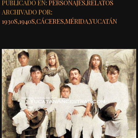
PUBLICADO EN:
PERSONAJES
,
RELATOS
ARCHIVADO POR:
1930S
,
1940S
,
CÁCERES
,
MÉRIDA
,
YUCATÁN