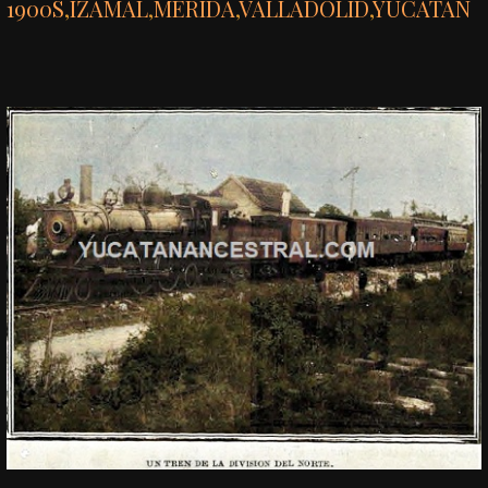
1900S
,
IZAMAL
,
MÉRIDA
,
VALLADOLID
,
YUCATÁN