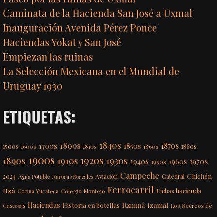
Caminata de la Hacienda San José a Uxmal
Inauguración Avenida Pérez Ponce
Haciendas Yokat y San José
Empiezan las ruinas
La Selección Mexicana en el Mundial de
Uruguay 1930
ETIQUETAS:
1840s
1800s
1870s
1850s
1700s
1500s
1600s
1810s
1860s
1880s
1900s
1920s
1890s
1910s
1930s
1970s
1940s
1960s
1950s
Campeche
Chichén
2024
Aviación
Catedral
Agua Potable
Auroras Boreales
Ferrocarril
Itzá
Fichas hacienda
Colegio Montejo
Cocina Yucateca
Haciendas
Itzimná
Izamal
Historia en botellas
Los Recreos de
Gaseosas