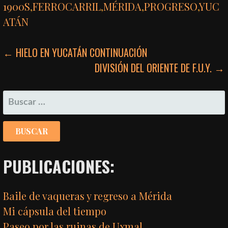
1900S
,
FERROCARRIL
,
MÉRIDA
,
PROGRESO
,
YUC
ATÁN
NAVEGACIÓN
← HIELO EN YUCATÁN CONTINUACIÓN
DIVISIÓN DEL ORIENTE DE F.U.Y. →
DE
ENTRADAS
BUSCAR:
PUBLICACIONES:
Baile de vaqueras y regreso a Mérida
Mi cápsula del tiempo
Paseo por las ruinas de Uxmal