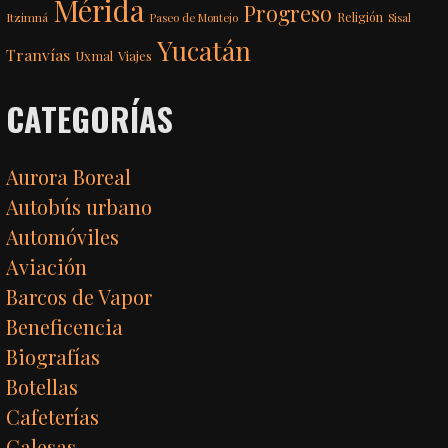
Mérida
Progreso
Itzimná
Religión
Paseo de Montejo
Sisal
Yucatán
Tranvías
Uxmal
Viajes
CATEGORÍAS
Aurora Boreal
Autobús urbano
Automóviles
Aviación
Barcos de Vapor
Beneficencia
Biografías
Botellas
Cafeterías
Calesas