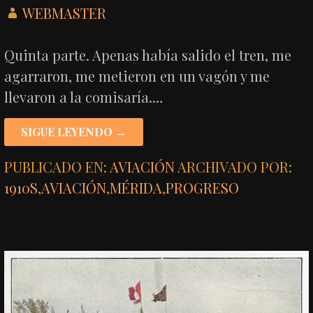
WEBMASTER
Quinta parte. Apenas había salido el tren, me
agarraron, me metieron en un vagón y me
llevaron a la comisaría.…
SIGUE LEYENDO →
PUBLICADO EN:
AVIACIÓN
ARCHIVADO POR:
1910S
,
AVIACIÓN
,
MÉRIDA
,
PROGRESO