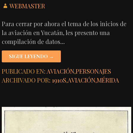
WEBMASTER
Para cerrar por ahora el tema de los inicios de
la aviación en Yucatán, les presento una
compilación de datos…
SIGUE LEYENDO →
PUBLICADO EN:
AVIACIÓN
,
PERSONAJES
ARCHIVADO POR:
1910S
,
AVIACIÓN
,
MÉRIDA