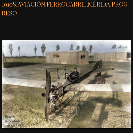
1910S
,
AVIACIÓN
,
FERROCARRIL
,
MÉRIDA
,
PROG
RESO