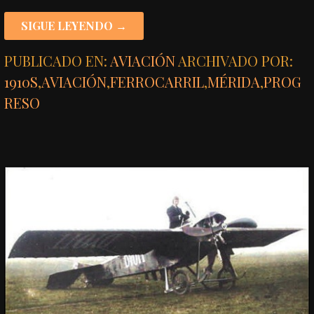
SIGUE LEYENDO →
PUBLICADO EN:
AVIACIÓN
ARCHIVADO POR:
1910S
,
AVIACIÓN
,
FERROCARRIL
,
MÉRIDA
,
PROG
RESO