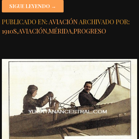
SIGUE LEYENDO →
PUBLICADO EN:
AVIACIÓN
ARCHIVADO POR:
1910S
,
AVIACIÓN
,
MÉRIDA
,
PROGRESO