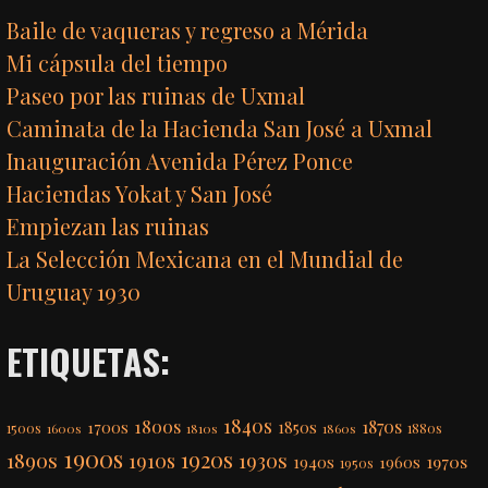
Baile de vaqueras y regreso a Mérida
Mi cápsula del tiempo
Paseo por las ruinas de Uxmal
Caminata de la Hacienda San José a Uxmal
Inauguración Avenida Pérez Ponce
Haciendas Yokat y San José
Empiezan las ruinas
La Selección Mexicana en el Mundial de
Uruguay 1930
ETIQUETAS:
1840s
1800s
1870s
1850s
1700s
1500s
1600s
1810s
1860s
1880s
1900s
1920s
1890s
1910s
1930s
1970s
1940s
1960s
1950s