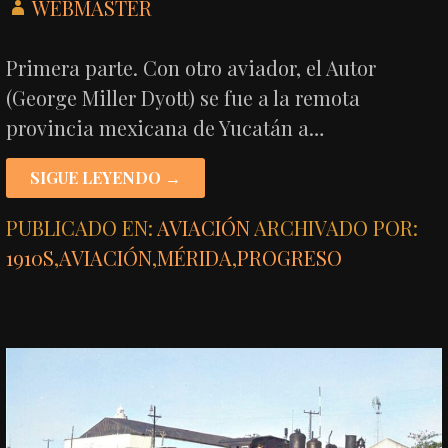
WEBMASTER
Primera parte. Con otro aviador, el Autor
(George Miller Dyott) se fue a la remota
provincia mexicana de Yucatán a…
SIGUE LEYENDO →
PUBLICADO EN:
AVIACIÓN
ARCHIVADO POR:
1910S
,
AVIACIÓN
,
MÉRIDA
,
PROGRESO