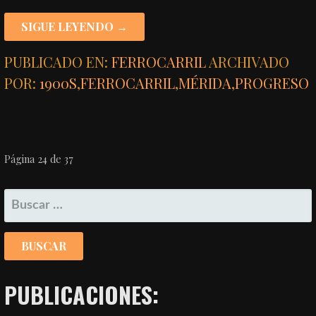
SIGUE LEYENDO →
PUBLICADO EN:
FERROCARRIL
ARCHIVADO
POR:
1900S
,
FERROCARRIL
,
MÉRIDA
,
PROGRESO
NAVEGACIÓN
Página 24 de 37
POR
BUSCAR:
ENTRADA
PUBLICACIONES: