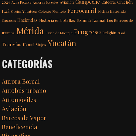
Campeche
Chichén
2024
Aviación
Catedral
Agua Potable
Auroras Boreales
Ferrocarril
Itzá
Fichas hacienda
Colegio Montejo
Cocina Yucateca
Haciendas
Itzimná
Izamal
Historia en botellas
Los Recreos de
Gaseosas
Mérida
Progreso
Itzimná
Religión
Paseo de Montejo
Sisal
Yucatán
Tranvías
Uxmal
Viajes
CATEGORÍAS
Aurora Boreal
Autobús urbano
Automóviles
Aviación
Barcos de Vapor
Beneficencia
Biografías