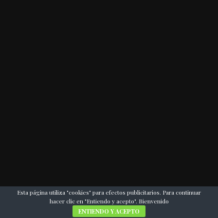
Esta página utiliza "cookies" para efectos publicitarios. Para continuar
hacer clic en "Entiendo y acepto". Bienvenido
ENTIENDO Y ACEPTO