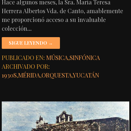
Hace algunos meses, la Sra. María Teresa
Herrera Albertos Vda. de Canto, amablemente
me proporcionó acceso a su invaluable
colección…
SIGUE LEYENDO →
PUBLICADO EN:
MÚSICA
,
SINFÓNICA
ARCHIVADO POR:
1930S
,
MÉRIDA
,
ORQUESTA
,
YUCATÁN