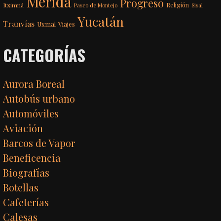
Mérida
Progreso
Itzimná
Religión
Paseo de Montejo
Sisal
Yucatán
Tranvías
Uxmal
Viajes
CATEGORÍAS
Aurora Boreal
Autobús urbano
Automóviles
Aviación
Barcos de Vapor
Beneficencia
Biografías
Botellas
Cafeterías
Calesas