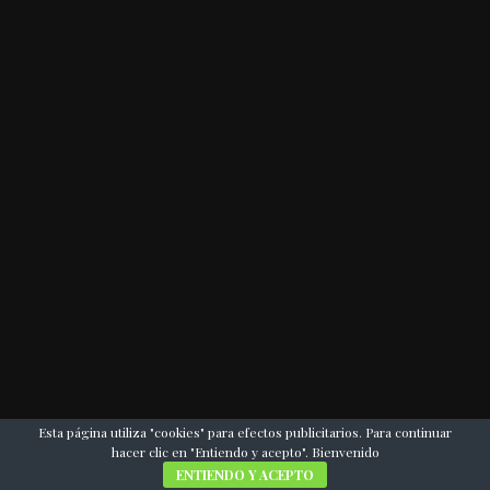
Esta página utiliza "cookies" para efectos publicitarios. Para continuar
hacer clic en "Entiendo y acepto". Bienvenido
ENTIENDO Y ACEPTO