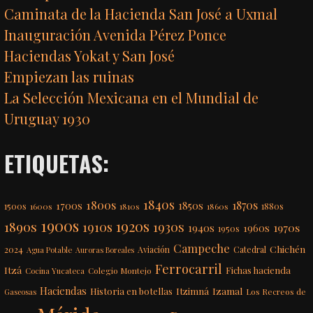
Caminata de la Hacienda San José a Uxmal
Inauguración Avenida Pérez Ponce
Haciendas Yokat y San José
Empiezan las ruinas
La Selección Mexicana en el Mundial de
Uruguay 1930
ETIQUETAS:
1840s
1800s
1870s
1850s
1700s
1500s
1600s
1810s
1860s
1880s
1900s
1920s
1890s
1910s
1930s
1970s
1940s
1960s
1950s
Campeche
Chichén
2024
Aviación
Catedral
Agua Potable
Auroras Boreales
Ferrocarril
Itzá
Fichas hacienda
Colegio Montejo
Cocina Yucateca
Haciendas
Itzimná
Izamal
Historia en botellas
Los Recreos de
Gaseosas