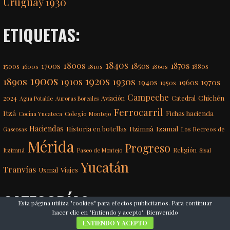
Uruguay 1930
ETIQUETAS:
1840s
1800s
1870s
1850s
1700s
1500s
1600s
1810s
1860s
1880s
1900s
1920s
1890s
1910s
1930s
1970s
1940s
1960s
1950s
Campeche
Chichén
2024
Aviación
Catedral
Agua Potable
Auroras Boreales
Ferrocarril
Itzá
Fichas hacienda
Colegio Montejo
Cocina Yucateca
Haciendas
Itzimná
Izamal
Historia en botellas
Los Recreos de
Gaseosas
Mérida
Progreso
Itzimná
Religión
Paseo de Montejo
Sisal
Yucatán
Tranvías
Uxmal
Viajes
CATEGORÍAS
Esta página utiliza "cookies" para efectos publicitarios. Para continuar
hacer clic en "Entiendo y acepto". Bienvenido
ENTIENDO Y ACEPTO