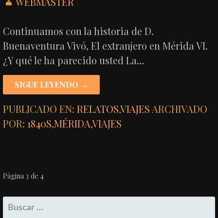
WEBMASTER
Continuamos con la historia de D.
Buenaventura Vivó, El extranjero en Mérida VI.
¿Y qué le ha parecido usted La…
SIGUE LEYENDO →
PUBLICADO EN:
RELATOS
,
VIAJES
ARCHIVADO
POR:
1840S
,
MÉRIDA
,
VIAJES
NAVEGACIÓN
Página 3 de 4
POR
BUSCAR: