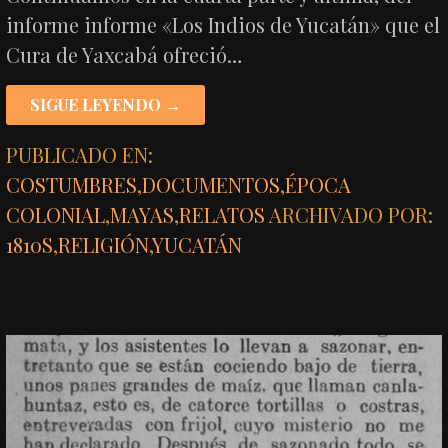
informe informe «Los Indios de Yucatán» que el
Cura de Yaxcabá ofreció…
SIGUE LEYENDO →
PUBLICADO EN:
COSTUMBRES
,
DOCUMENTOS
,
ÉPOCA
COLONIAL
,
MAYAS
,
RELATOS
ARCHIVADO POR:
1810S
,
RELIGIÓN
,
YUCATÁN