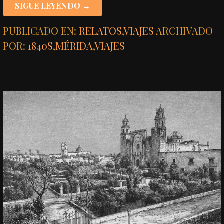
SIGUE LEYENDO →
PUBLICADO EN:
RELATOS
,
VIAJES
ARCHIVADO
POR:
1840S
,
MÉRIDA
,
VIAJES