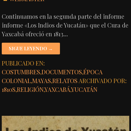
Continuamos en la segunda parte del informe
informe «Los Indios de Yucatán» que el Cura de
Yaxcabá ofreció en 1813…
SIGUE LEYENDO →
PUBLICADO EN:
COSTUMBRES
,
DOCUMENTOS
,
ÉPOCA
COLONIAL
,
MAYAS
,
RELATOS
ARCHIVADO POR:
1810S
,
RELIGIÓN
,
YAXCABÁ
,
YUCATÁN