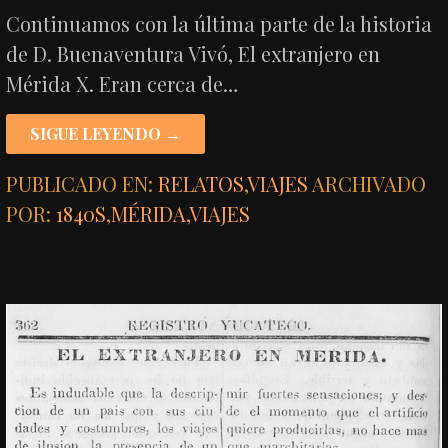
Continuamos con la última parte de la historia
de D. Buenaventura Vivó, El extranjero en
Mérida X. Eran cerca de…
SIGUE LEYENDO →
PUBLICADO EN:
RELATOS
,
VIAJES
ARCHIVADO
POR:
1840S
,
MÉRIDA
,
VIAJES