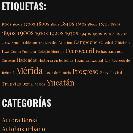
ETIQUETAS:
1840s
1800s
1870s
1850s
1700s
1500s
1600s
1810s
1860s
1880s
1900s
1920s
1890s
1910s
1930s
1970s
1940s
1960s
1950s
Campeche
Chichén
2024
Aviación
Catedral
Agua Potable
Auroras Boreales
Ferrocarril
Itzá
Fichas hacienda
Colegio Montejo
Cocina Yucateca
Haciendas
Itzimná
Izamal
Historia en botellas
Los Recreos de
Gaseosas
Mérida
Progreso
Itzimná
Religión
Paseo de Montejo
Sisal
Yucatán
Tranvías
Uxmal
Viajes
CATEGORÍAS
Aurora Boreal
Autobús urbano