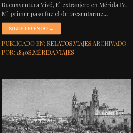
Buenaventura Vivó, El extranjero en Mérida IV.
Mi primer paso fue el de presentarme…
SIGUE LEYENDO →
PUBLICADO EN:
RELATOS
,
VIAJES
ARCHIVADO
POR:
1840S
,
MÉRIDA
,
VIAJES