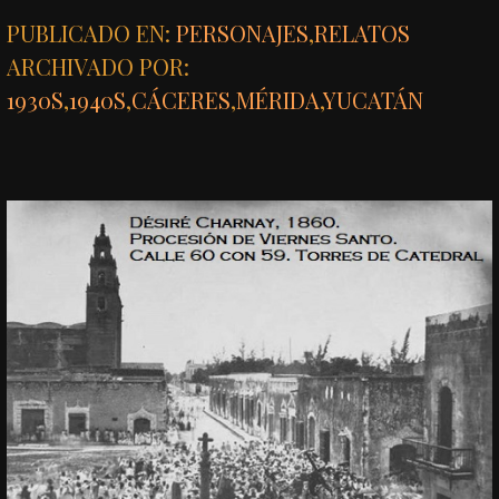
PUBLICADO EN:
PERSONAJES
,
RELATOS
ARCHIVADO POR:
1930S
,
1940S
,
CÁCERES
,
MÉRIDA
,
YUCATÁN