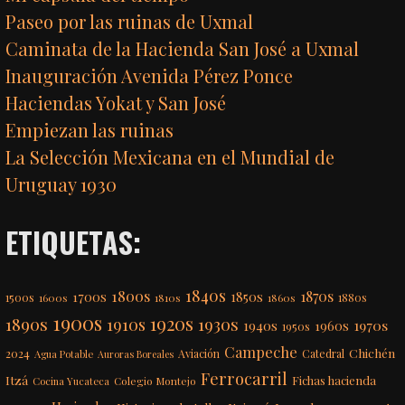
Paseo por las ruinas de Uxmal
Caminata de la Hacienda San José a Uxmal
Inauguración Avenida Pérez Ponce
Haciendas Yokat y San José
Empiezan las ruinas
La Selección Mexicana en el Mundial de
Uruguay 1930
ETIQUETAS:
1840s
1800s
1870s
1850s
1700s
1500s
1600s
1810s
1860s
1880s
1900s
1920s
1890s
1910s
1930s
1970s
1940s
1960s
1950s
Campeche
Chichén
2024
Aviación
Catedral
Agua Potable
Auroras Boreales
Ferrocarril
Itzá
Fichas hacienda
Colegio Montejo
Cocina Yucateca