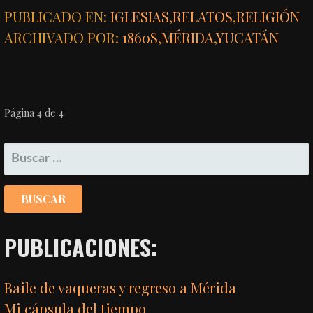
PUBLICADO EN:
IGLESIAS
,
RELATOS
,
RELIGIÓN
ARCHIVADO POR:
1860S
,
MÉRIDA
,
YUCATÁN
NAVEGACIÓN
Página 4 de 4
POR
BUSCAR:
ENTRADA
PUBLICACIONES:
Baile de vaqueras y regreso a Mérida
Mi cápsula del tiempo