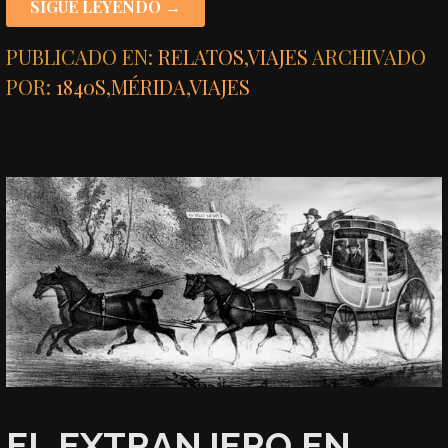
SIGUE LEYENDO →
PUBLICADO EN:
RELATOS
,
VIAJES
ARCHIVADO
POR:
1840S
,
MÉRIDA
,
VIAJES
EL EXTRANJERO EN