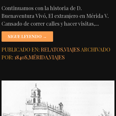
Continuamos con la historia de D.
Buenaventura Vivó, El extranjero en Mérida V.
Cansado de correr calles y hacer visitas,…
SIGUE LEYENDO →
PUBLICADO EN:
RELATOS
,
VIAJES
ARCHIVADO
POR:
1840S
,
MÉRIDA
,
VIAJES