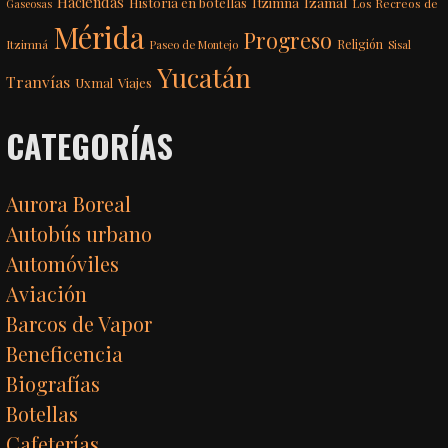
Haciendas
Itzimná
Izamal
Historia en botellas
Los Recreos de
Gaseosas
Mérida
Progreso
Itzimná
Religión
Paseo de Montejo
Sisal
Yucatán
Tranvías
Uxmal
Viajes
CATEGORÍAS
Aurora Boreal
Autobús urbano
Automóviles
Aviación
Barcos de Vapor
Beneficencia
Biografías
Botellas
Cafeterías