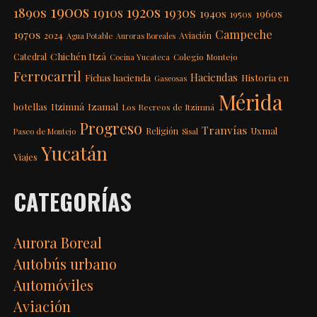
1900s
1920s
1890s
1910s
1930s
1940s
1960s
1950s
Campeche
1970s
2024
Aviación
Agua Potable
Auroras Boreales
Chichén Itzá
Catedral
Colegio Montejo
Cocina Yucateca
Ferrocarril
Haciendas
Fichas hacienda
Historia en
Gaseosas
Mérida
Itzimná
Izamal
botellas
Los Recreos de Itzimná
Progreso
Tranvías
Uxmal
Religión
Paseo de Montejo
Sisal
Yucatán
Viajes
CATEGORÍAS
Aurora Boreal
Autobús urbano
Automóviles
Aviación