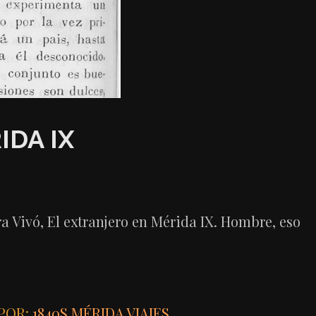
IDA IX
 Vivó, El extranjero en Mérida IX. Hombre, eso
POR:
1840S
,
MÉRIDA
,
VIAJES