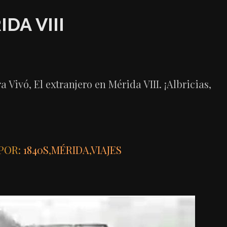
DA VIII
Vivó, El extranjero en Mérida VIII. ¡Albricias,
POR:
1840S
,
MÉRIDA
,
VIAJES