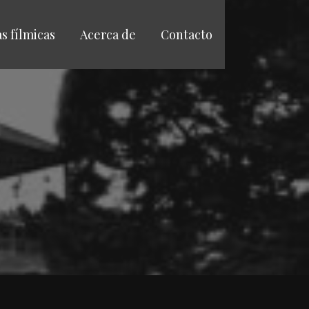
as fílmicas
Acerca de
Contacto