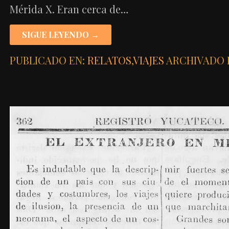
Mérida X. Eran cerca de…
SIGUE LEYENDO →
PUBLICADO EN:
RELATOS
,
VIAJES
ARCHIVADO 