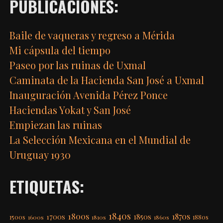
PUBLICACIONES:
Baile de vaqueras y regreso a Mérida
Mi cápsula del tiempo
Paseo por las ruinas de Uxmal
Caminata de la Hacienda San José a Uxmal
Inauguración Avenida Pérez Ponce
Haciendas Yokat y San José
Empiezan las ruinas
La Selección Mexicana en el Mundial de
Uruguay 1930
ETIQUETAS:
1840s
1800s
1870s
1850s
1700s
1500s
1600s
1810s
1860s
1880s