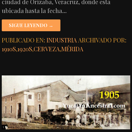
ciudad de Orizaba, Veracruz, donde está
ubicada hasta la fecha…
SIGUE LEYENDO →
PUBLICADO EN:
INDUSTRIA
ARCHIVADO POR:
1910S
,
1920S
,
CERVEZA
,
MÉRIDA