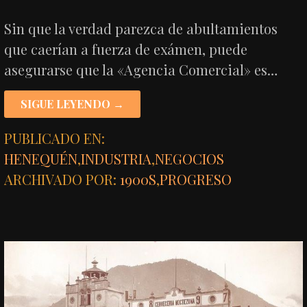
Sin que la verdad parezca de abultamientos
que caerían a fuerza de exámen, puede
asegurarse que la «Agencia Comercial» es…
SIGUE LEYENDO →
PUBLICADO EN:
HENEQUÉN
,
INDUSTRIA
,
NEGOCIOS
ARCHIVADO POR:
1900S
,
PROGRESO