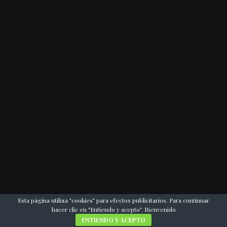
Esta página utiliza "cookies" para efectos publicitarios. Para continuar
ARCHIVOS
hacer clic en "Entiendo y acepto". Bienvenido
ENTIENDO Y ACEPTO