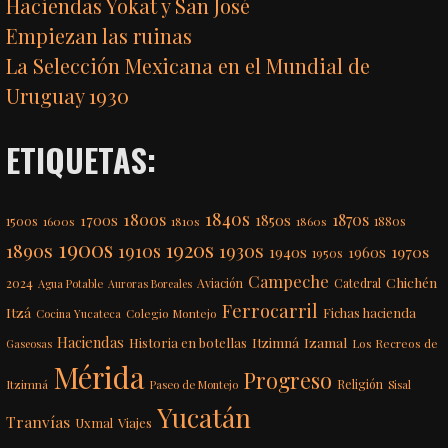
Haciendas Yokat y San José
Empiezan las ruinas
La Selección Mexicana en el Mundial de
Uruguay 1930
ETIQUETAS:
1840s
1800s
1870s
1850s
1700s
1500s
1600s
1810s
1860s
1880s
1900s
1920s
1890s
1910s
1930s
1970s
1940s
1960s
1950s
Campeche
Chichén
2024
Aviación
Catedral
Agua Potable
Auroras Boreales
Ferrocarril
Itzá
Fichas hacienda
Colegio Montejo
Cocina Yucateca
Haciendas
Itzimná
Izamal
Historia en botellas
Los Recreos de
Gaseosas
Mérida
Progreso
Itzimná
Religión
Paseo de Montejo
Sisal
Yucatán
Tranvías
Uxmal
Viajes