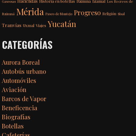
Haciendas
Itzimná
Izamal
Historia en botellas
Los Recreos de
Gaseosas
Mérida
Progreso
Itzimná
Religión
Paseo de Montejo
Sisal
Yucatán
Tranvías
Uxmal
Viajes
CATEGORÍAS
Aurora Boreal
Autobús urbano
Automóviles
Aviación
Barcos de Vapor
Beneficencia
Biografías
Botellas
Cafeterías