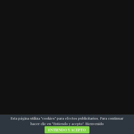
Esta página utiliza "cookies" para efectos publicitarios. Para continuar
hacer clic en "Entiendo y acepto". Bienvenido
ENTIENDO Y ACEPTO