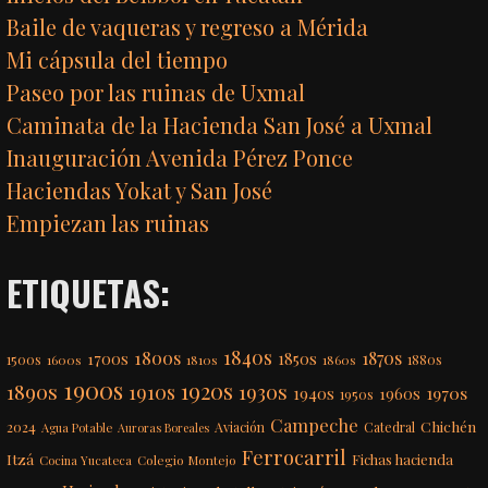
Baile de vaqueras y regreso a Mérida
Mi cápsula del tiempo
Paseo por las ruinas de Uxmal
Caminata de la Hacienda San José a Uxmal
Inauguración Avenida Pérez Ponce
Haciendas Yokat y San José
Empiezan las ruinas
ETIQUETAS:
1840s
1800s
1870s
1850s
1700s
1500s
1600s
1810s
1860s
1880s
1900s
1920s
1890s
1910s
1930s
1970s
1940s
1960s
1950s
Campeche
Chichén
2024
Aviación
Catedral
Agua Potable
Auroras Boreales
Ferrocarril
Itzá
Fichas hacienda
Colegio Montejo
Cocina Yucateca