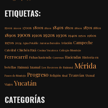
ETIQUETAS:
1840s
1800s
1870s
1850s
1700s
1500s
1600s
1810s
1860s
1880s
1900s
1920s
1890s
1910s
1930s
1940s
1960s
1950s
Campeche
1970s
2024
Aviación
Agua Potable
Auroras Boreales
Chichén Itzá
Catedral
Colegio Montejo
Cocina Yucateca
Ferrocarril
Haciendas
Fichas hacienda
Historia en
Gaseosas
Mérida
Itzimná
Izamal
botellas
Los Recreos de Itzimná
Progreso
Tranvías
Uxmal
Religión
Paseo de Montejo
Sisal
Yucatán
Viajes
CATEGORÍAS