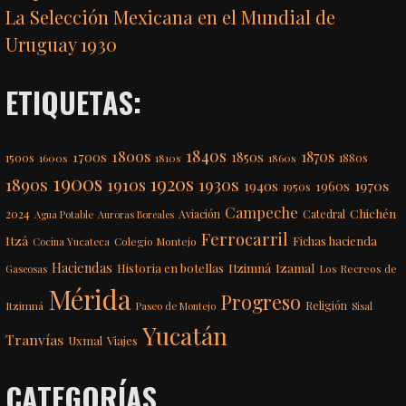
La Selección Mexicana en el Mundial de
Uruguay 1930
ETIQUETAS:
1840s
1800s
1870s
1850s
1700s
1500s
1600s
1810s
1860s
1880s
1900s
1920s
1890s
1910s
1930s
1970s
1940s
1960s
1950s
Campeche
Chichén
2024
Aviación
Catedral
Agua Potable
Auroras Boreales
Ferrocarril
Itzá
Fichas hacienda
Colegio Montejo
Cocina Yucateca
Haciendas
Itzimná
Izamal
Historia en botellas
Los Recreos de
Gaseosas
Mérida
Progreso
Itzimná
Religión
Paseo de Montejo
Sisal
Yucatán
Tranvías
Uxmal
Viajes
CATEGORÍAS