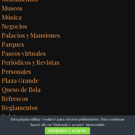
Museos
Música
Negocios
Palacios y Mansiones
Parques
Paseos virtuales
Periódicos y Revistas
Personajes
Plaza Grande
Queso de Bola
Refrescos
Reglamentos
Relatos
Esta página utiliza "cookies" para efectos publicitarios. Para continuar
Religión
hacer clic en "Entiendo y acepto". Bienvenido
ENTIENDO Y ACEPTO
Restaurante