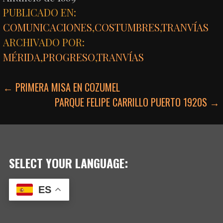
PUBLICADO EN:
COMUNICACIONES
,
COSTUMBRES
,
TRANVÍAS
ARCHIVADO POR:
MÉRIDA
,
PROGRESO
,
TRANVÍAS
NAVEGACIÓN
← PRIMERA MISA EN COZUMEL
PARQUE FELIPE CARRILLO PUERTO 1920S →
DE
ENTRADAS
SELECT YOUR LANGUAGE:
ES