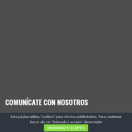
COMUNÍCATE CON NOSOTROS
Esta página utiliza "cookies" para efectos publicitarios. Para continuar
Email
hacer clic en "Entiendo y acepto". Bienvenido
webmaster@yucatanancestral.com
ENTIENDO Y ACEPTO