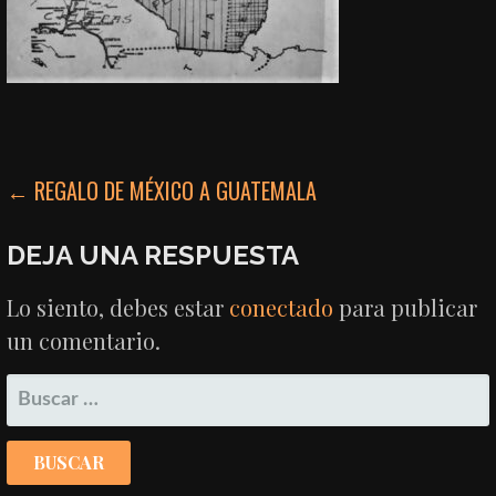
NAVEGACIÓN
← REGALO DE MÉXICO A GUATEMALA
DE
DEJA UNA RESPUESTA
ENTRADAS
Lo siento, debes estar
conectado
para publicar
un comentario.
BUSCAR: