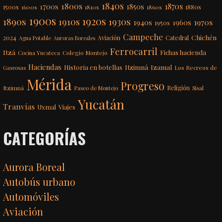
1840s
1800s
1870s
1850s
1700s
1500s
1600s
1810s
1860s
1880s
1900s
1920s
1890s
1910s
1930s
1970s
1940s
1960s
1950s
Campeche
Chichén
2024
Aviación
Catedral
Agua Potable
Auroras Boreales
Ferrocarril
Itzá
Fichas hacienda
Colegio Montejo
Cocina Yucateca
Haciendas
Itzimná
Izamal
Historia en botellas
Los Recreos de
Gaseosas
Mérida
Progreso
Itzimná
Religión
Paseo de Montejo
Sisal
Yucatán
Tranvías
Uxmal
Viajes
CATEGORÍAS
Aurora Boreal
Autobús urbano
Automóviles
Aviación