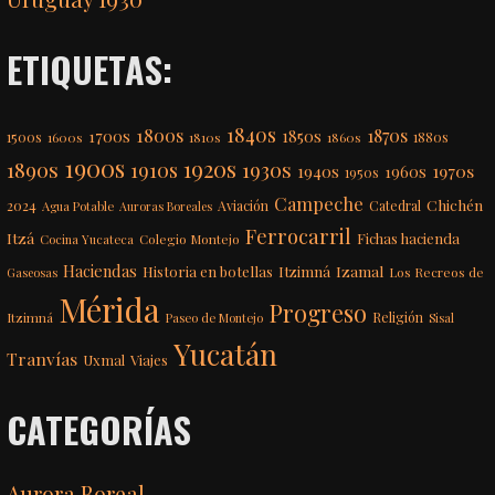
ETIQUETAS:
1840s
1800s
1870s
1850s
1700s
1500s
1600s
1810s
1860s
1880s
1900s
1920s
1890s
1910s
1930s
1970s
1940s
1960s
1950s
Campeche
Chichén
2024
Aviación
Catedral
Agua Potable
Auroras Boreales
Ferrocarril
Itzá
Fichas hacienda
Colegio Montejo
Cocina Yucateca
Haciendas
Itzimná
Izamal
Historia en botellas
Los Recreos de
Gaseosas
Mérida
Progreso
Itzimná
Religión
Paseo de Montejo
Sisal
Yucatán
Tranvías
Uxmal
Viajes
CATEGORÍAS
Aurora Boreal