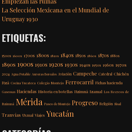
Empiezan las ruinas
La Selección Mexicana en el Mundial de
Uruguay 1930
ETIQUETAS:
1840s
1800s
1870s
1850s
1700s
1500s
1600s
1810s
1860s
1880s
1900s
1920s
1890s
1910s
1930s
1970s
1940s
1960s
1950s
Campeche
Chichén
2024
Aviación
Catedral
Agua Potable
Auroras Boreales
Ferrocarril
Itzá
Fichas hacienda
Colegio Montejo
Cocina Yucateca
Haciendas
Itzimná
Izamal
Historia en botellas
Los Recreos de
Gaseosas
Mérida
Progreso
Itzimná
Religión
Paseo de Montejo
Sisal
Yucatán
Tranvías
Uxmal
Viajes