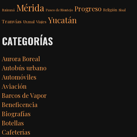
Mérida
Progreso
Itzimná
Religión
Paseo de Montejo
Sisal
Yucatán
Tranvías
Uxmal
Viajes
CATEGORÍAS
Aurora Boreal
Autobús urbano
Automóviles
Aviación
Barcos de Vapor
Beneficencia
Biografías
Botellas
Cafeterías