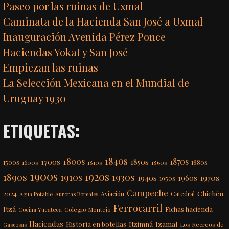
Paseo por las ruinas de Uxmal
Caminata de la Hacienda San José a Uxmal
Inauguración Avenida Pérez Ponce
Haciendas Yokat y San José
Empiezan las ruinas
La Selección Mexicana en el Mundial de
Uruguay 1930
ETIQUETAS:
1840s
1800s
1870s
1850s
1700s
1500s
1600s
1810s
1860s
1880s
1900s
1920s
1890s
1910s
1930s
1970s
1940s
1960s
1950s
Campeche
Chichén
2024
Aviación
Catedral
Agua Potable
Auroras Boreales
Ferrocarril
Itzá
Fichas hacienda
Colegio Montejo
Cocina Yucateca
Haciendas
Itzimná
Izamal
Historia en botellas
Los Recreos de
Gaseosas