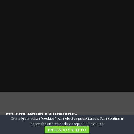
SELECT YOUR LANGUAGE:
Esta página utiliza "cookies" para efectos publicitarios. Para continuar
hacer clic en "Entiendo y acepto". Bienvenido
ENTIENDO Y ACEPTO
ES