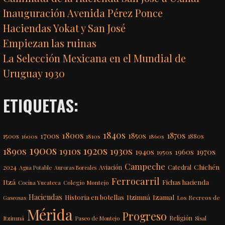
Inauguración Avenida Pérez Ponce
Haciendas Yokat y San José
Empiezan las ruinas
La Selección Mexicana en el Mundial de
Uruguay 1930
ETIQUETAS:
1840s
1800s
1870s
1850s
1700s
1500s
1600s
1810s
1860s
1880s
1900s
1920s
1890s
1910s
1930s
1970s
1940s
1960s
1950s
Campeche
Chichén
2024
Aviación
Catedral
Agua Potable
Auroras Boreales
Ferrocarril
Itzá
Fichas hacienda
Colegio Montejo
Cocina Yucateca
Haciendas
Itzimná
Izamal
Historia en botellas
Los Recreos de
Gaseosas
Mérida
Progreso
Itzimná
Religión
Paseo de Montejo
Sisal