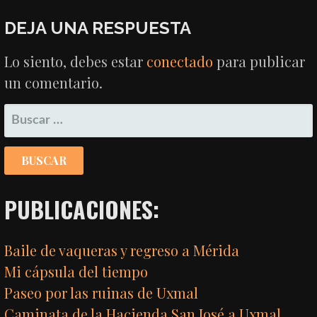
DE
DEJA UNA RESPUESTA
ENTRADAS
Lo siento, debes estar
conectado
para publicar
un comentario.
BUSCAR:
PUBLICACIONES:
Baile de vaqueras y regreso a Mérida
Mi cápsula del tiempo
Paseo por las ruinas de Uxmal
Caminata de la Hacienda San José a Uxmal