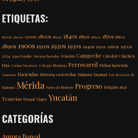
ETIQUETAS:
1840s
1800s
1870s
1850s
1700s
1500s
1600s
1810s
1860s
1880s
1900s
1920s
1890s
1910s
1930s
1970s
1940s
1960s
1950s
Campeche
Chichén
2024
Aviación
Catedral
Agua Potable
Auroras Boreales
Ferrocarril
Itzá
Fichas hacienda
Colegio Montejo
Cocina Yucateca
Haciendas
Itzimná
Izamal
Historia en botellas
Los Recreos de
Gaseosas
Mérida
Progreso
Itzimná
Religión
Paseo de Montejo
Sisal
Yucatán
Tranvías
Uxmal
Viajes
CATEGORÍAS
Aurora Boreal