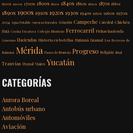
1840s
1800s
1870s
1850s
1700s
1500s
1600s
1810s
1860s
1880s
1900s
1920s
1890s
1910s
1930s
1970s
1940s
1960s
1950s
Campeche
Chichén
2024
Aviación
Catedral
Agua Potable
Auroras Boreales
Ferrocarril
Itzá
Fichas hacienda
Colegio Montejo
Cocina Yucateca
Haciendas
Itzimná
Izamal
Historia en botellas
Los Recreos de
Gaseosas
Mérida
Progreso
Itzimná
Religión
Paseo de Montejo
Sisal
Yucatán
Tranvías
Uxmal
Viajes
CATEGORÍAS
Aurora Boreal
Autobús urbano
Automóviles
Aviación