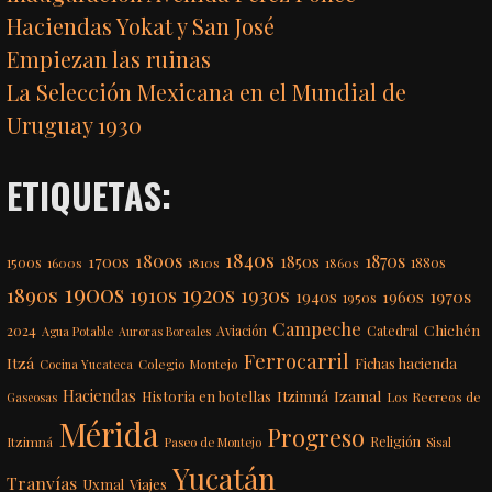
Haciendas Yokat y San José
Empiezan las ruinas
La Selección Mexicana en el Mundial de
Uruguay 1930
ETIQUETAS:
1840s
1800s
1870s
1850s
1700s
1500s
1600s
1810s
1860s
1880s
1900s
1920s
1890s
1910s
1930s
1970s
1940s
1960s
1950s
Campeche
Chichén
2024
Aviación
Catedral
Agua Potable
Auroras Boreales
Ferrocarril
Itzá
Fichas hacienda
Colegio Montejo
Cocina Yucateca
Haciendas
Itzimná
Izamal
Historia en botellas
Los Recreos de
Gaseosas
Mérida
Progreso
Itzimná
Religión
Paseo de Montejo
Sisal
Yucatán
Tranvías
Uxmal
Viajes