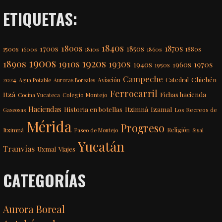
ETIQUETAS:
1840s
1800s
1870s
1850s
1700s
1500s
1600s
1810s
1860s
1880s
1900s
1920s
1890s
1910s
1930s
1970s
1940s
1960s
1950s
Campeche
Chichén
2024
Aviación
Catedral
Agua Potable
Auroras Boreales
Ferrocarril
Itzá
Fichas hacienda
Colegio Montejo
Cocina Yucateca
Haciendas
Itzimná
Izamal
Historia en botellas
Los Recreos de
Gaseosas
Mérida
Progreso
Itzimná
Religión
Paseo de Montejo
Sisal
Yucatán
Tranvías
Uxmal
Viajes
CATEGORÍAS
Aurora Boreal