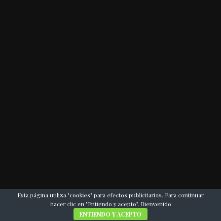
Esta página utiliza "cookies" para efectos publicitarios. Para continuar
hacer clic en "Entiendo y acepto". Bienvenido
ENTIENDO Y ACEPTO