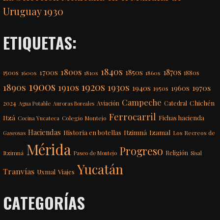
Uruguay 1930
ETIQUETAS:
1840s
1800s
1870s
1850s
1700s
1500s
1600s
1810s
1860s
1880s
1900s
1920s
1890s
1910s
1930s
1970s
1940s
1960s
1950s
Campeche
Chichén
2024
Aviación
Catedral
Agua Potable
Auroras Boreales
Ferrocarril
Itzá
Fichas hacienda
Colegio Montejo
Cocina Yucateca
Haciendas
Itzimná
Izamal
Historia en botellas
Los Recreos de
Gaseosas
Mérida
Progreso
Itzimná
Religión
Paseo de Montejo
Sisal
Yucatán
Tranvías
Uxmal
Viajes
CATEGORÍAS