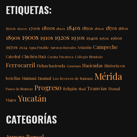
ETIQUETAS:
1840s
1800s
1870s
1850s
1700s
1500s
1600s
1810s
1860s
1880s
1900s
1920s
1890s
1910s
1930s
1940s
1960s
1950s
Campeche
1970s
2024
Aviación
Agua Potable
Auroras Boreales
Chichén Itzá
Catedral
Colegio Montejo
Cocina Yucateca
Ferrocarril
Haciendas
Fichas hacienda
Historia en
Gaseosas
Mérida
Itzimná
Izamal
botellas
Los Recreos de Itzimná
Progreso
Tranvías
Uxmal
Religión
Paseo de Montejo
Sisal
Yucatán
Viajes
CATEGORÍAS
Aurora Boreal