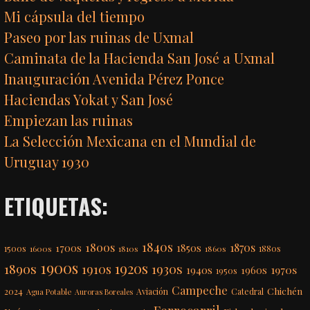
Mi cápsula del tiempo
Paseo por las ruinas de Uxmal
Caminata de la Hacienda San José a Uxmal
Inauguración Avenida Pérez Ponce
Haciendas Yokat y San José
Empiezan las ruinas
La Selección Mexicana en el Mundial de
Uruguay 1930
ETIQUETAS:
1840s
1800s
1870s
1850s
1700s
1500s
1600s
1810s
1860s
1880s
1900s
1920s
1890s
1910s
1930s
1970s
1940s
1960s
1950s
Campeche
Chichén
2024
Aviación
Catedral
Agua Potable
Auroras Boreales