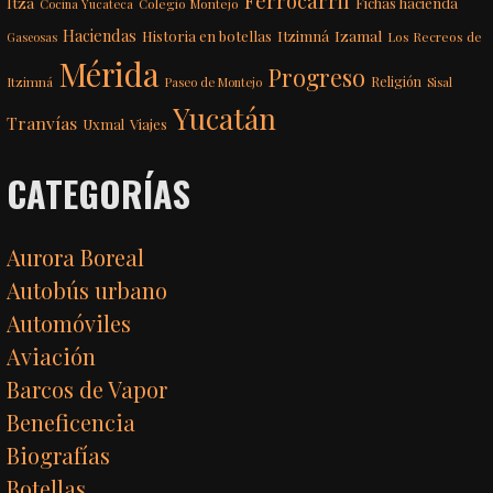
Ferrocarril
Itzá
Fichas hacienda
Colegio Montejo
Cocina Yucateca
Haciendas
Itzimná
Izamal
Historia en botellas
Los Recreos de
Gaseosas
Mérida
Progreso
Itzimná
Religión
Paseo de Montejo
Sisal
Yucatán
Tranvías
Uxmal
Viajes
CATEGORÍAS
Aurora Boreal
Autobús urbano
Automóviles
Aviación
Barcos de Vapor
Beneficencia
Biografías
Botellas