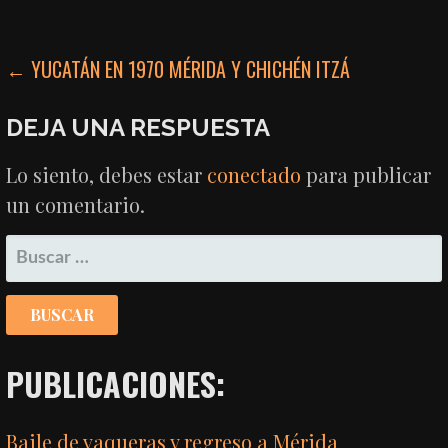
NAVEGACIÓN
← YUCATÁN EN 1970 MÉRIDA Y CHICHÉN ITZÁ
DE
DEJA UNA RESPUESTA
ENTRADAS
Lo siento, debes estar
conectado
para publicar
un comentario.
BUSCAR:
PUBLICACIONES:
Baile de vaqueras y regreso a Mérida