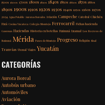
1840s
1800s
1870s
1850s
1700s
1500s
1600s
1810s
1860s
1880s
1900s
1920s
1890s
1910s
1930s
1970s
1940s
1960s
1950s
Campeche
Chichén
2024
Aviación
Catedral
Agua Potable
Auroras Boreales
Ferrocarril
Itzá
Fichas hacienda
Colegio Montejo
Cocina Yucateca
Haciendas
Itzimná
Izamal
Historia en botellas
Los Recreos de
Gaseosas
Mérida
Progreso
Itzimná
Religión
Paseo de Montejo
Sisal
Yucatán
Tranvías
Uxmal
Viajes
CATEGORÍAS
Aurora Boreal
Autobús urbano
Automóviles
Aviación