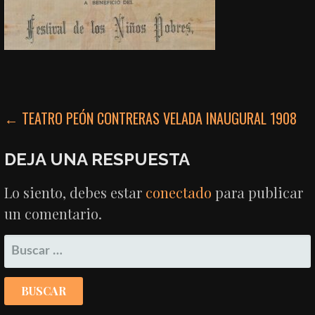
NAVEGACIÓN
← TEATRO PEÓN CONTRERAS VELADA INAUGURAL 1908
DE
DEJA UNA RESPUESTA
ENTRADAS
Lo siento, debes estar
conectado
para publicar
un comentario.
BUSCAR: