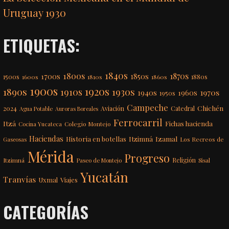
Uruguay 1930
ETIQUETAS:
1840s
1800s
1870s
1850s
1700s
1500s
1600s
1810s
1860s
1880s
1900s
1920s
1890s
1910s
1930s
1970s
1940s
1960s
1950s
Campeche
Chichén
2024
Aviación
Catedral
Agua Potable
Auroras Boreales
Ferrocarril
Itzá
Fichas hacienda
Colegio Montejo
Cocina Yucateca
Haciendas
Itzimná
Izamal
Historia en botellas
Los Recreos de
Gaseosas
Mérida
Progreso
Itzimná
Religión
Paseo de Montejo
Sisal
Yucatán
Tranvías
Uxmal
Viajes
CATEGORÍAS