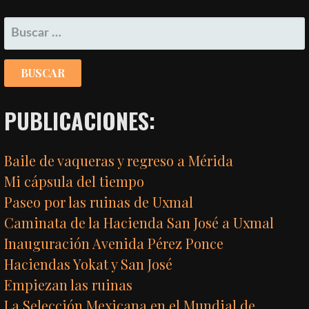
POR
BUSCAR:
ENTRADA
PUBLICACIONES:
Baile de vaqueras y regreso a Mérida
Mi cápsula del tiempo
Paseo por las ruinas de Uxmal
Caminata de la Hacienda San José a Uxmal
Inauguración Avenida Pérez Ponce
Haciendas Yokat y San José
Empiezan las ruinas
La Selección Mexicana en el Mundial de