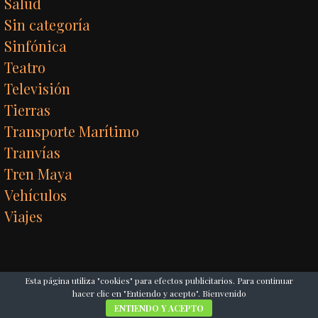
Salud
Sin categoría
Sinfónica
Teatro
Televisión
Tierras
Transporte Marítimo
Tranvías
Tren Maya
Vehículos
Viajes
Esta página utiliza "cookies" para efectos publicitarios. Para continuar
hacer clic en "Entiendo y acepto". Bienvenido
ENTIENDO Y ACEPTO