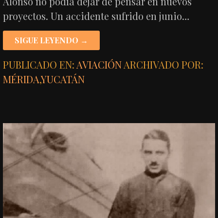
Alonso no podía dejar de pensar en nuevos
proyectos. Un accidente sufrido en junio…
SIGUE LEYENDO →
PUBLICADO EN:
AVIACIÓN
ARCHIVADO POR:
MÉRIDA
,
YUCATÁN