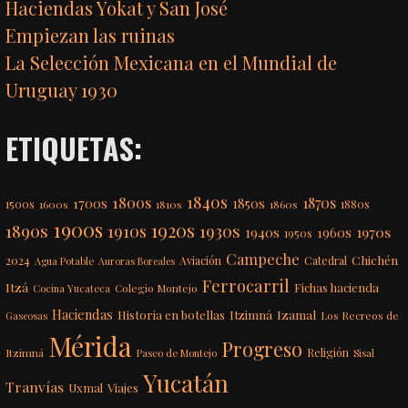
Haciendas Yokat y San José
Empiezan las ruinas
La Selección Mexicana en el Mundial de
Uruguay 1930
ETIQUETAS:
1840s
1800s
1870s
1850s
1700s
1500s
1600s
1810s
1860s
1880s
1900s
1920s
1890s
1910s
1930s
1970s
1940s
1960s
1950s
Campeche
Chichén
2024
Aviación
Catedral
Agua Potable
Auroras Boreales
Ferrocarril
Itzá
Fichas hacienda
Colegio Montejo
Cocina Yucateca
Haciendas
Itzimná
Izamal
Historia en botellas
Los Recreos de
Gaseosas
Mérida
Progreso
Itzimná
Religión
Paseo de Montejo
Sisal
Yucatán
Tranvías
Uxmal
Viajes