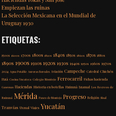
Empiezan las ruinas
La Selección Mexicana en el Mundial de
Uruguay 1930
ETIQUETAS:
1840s
1800s
1870s
1850s
1700s
1500s
1600s
1810s
1860s
1880s
1900s
1920s
1890s
1910s
1930s
1970s
1940s
1960s
1950s
Campeche
Chichén
2024
Aviación
Catedral
Agua Potable
Auroras Boreales
Ferrocarril
Itzá
Fichas hacienda
Colegio Montejo
Cocina Yucateca
Haciendas
Itzimná
Izamal
Historia en botellas
Los Recreos de
Gaseosas
Mérida
Progreso
Itzimná
Religión
Paseo de Montejo
Sisal
Yucatán
Tranvías
Uxmal
Viajes