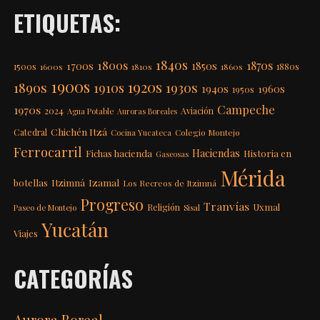
ETIQUETAS:
1840s
1800s
1870s
1850s
1700s
1500s
1600s
1810s
1860s
1880s
1900s
1920s
1890s
1910s
1930s
1940s
1960s
1950s
Campeche
1970s
2024
Aviación
Agua Potable
Auroras Boreales
Chichén Itzá
Catedral
Colegio Montejo
Cocina Yucateca
Ferrocarril
Haciendas
Fichas hacienda
Historia en
Gaseosas
Mérida
Itzimná
Izamal
botellas
Los Recreos de Itzimná
Progreso
Tranvías
Uxmal
Religión
Paseo de Montejo
Sisal
Yucatán
Viajes
CATEGORÍAS
Aurora Boreal