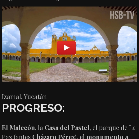
Izamal, Yucatán
PROGRESO:
El Malecón
, la
Casa del Pastel
, el parque de La
Paz (antes
Cházaro Pérez
), el
monumento a