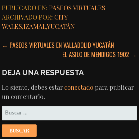
PUBLICADO EN:
PASEOS VIRTUALES
ARCHIVADO POR:
CITY
WALKS
,
IZAMAL
,
YUCATÁN
NAVEGACIÓN
← PASEOS VIRTUALES EN VALLADOLID YUCATÁN
EL ASILO DE MENDIGOS 1902 →
DE
ENTRADAS
DEJA UNA RESPUESTA
Lo siento, debes estar
conectado
para publicar
un comentario.
BUSCAR: