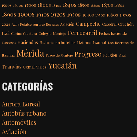
1840s
1800s
1870s
1850s
1700s
1500s
1600s
1810s
1860s
1880s
1900s
1920s
1890s
1910s
1930s
1970s
1940s
1960s
1950s
Campeche
Chichén
2024
Aviación
Catedral
Agua Potable
Auroras Boreales
Ferrocarril
Itzá
Fichas hacienda
Colegio Montejo
Cocina Yucateca
Haciendas
Itzimná
Izamal
Historia en botellas
Los Recreos de
Gaseosas
Mérida
Progreso
Itzimná
Religión
Paseo de Montejo
Sisal
Yucatán
Tranvías
Uxmal
Viajes
CATEGORÍAS
Aurora Boreal
Autobús urbano
Automóviles
Aviación