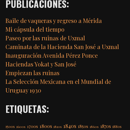
PUBLICACIONES:
Baile de vaqueras y regreso a Mérida
Mi cápsula del tiempo
Paseo por las ruinas de Uxmal
Caminata de la Hacienda San José a Uxmal
Inauguración Avenida Pérez Ponce
Haciendas Yokat y San José
Empiezan las ruinas
La Selección Mexicana en el Mundial de
Uruguay 1930
ETIQUETAS:
1840s
1800s
1870s
1850s
1700s
1500s
1600s
1810s
1860s
1880s