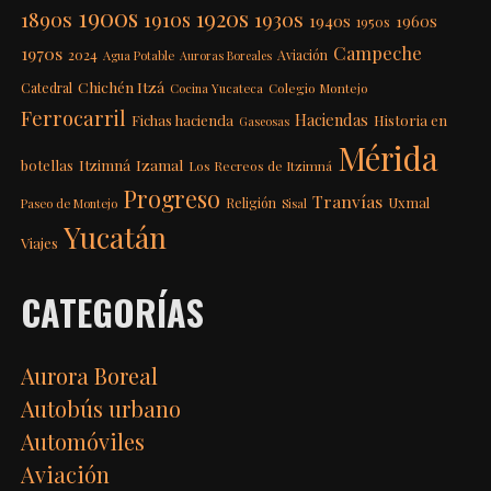
1900s
1920s
1890s
1910s
1930s
1940s
1960s
1950s
Campeche
1970s
2024
Aviación
Agua Potable
Auroras Boreales
Chichén Itzá
Catedral
Colegio Montejo
Cocina Yucateca
Ferrocarril
Haciendas
Fichas hacienda
Historia en
Gaseosas
Mérida
Itzimná
Izamal
botellas
Los Recreos de Itzimná
Progreso
Tranvías
Uxmal
Religión
Paseo de Montejo
Sisal
Yucatán
Viajes
CATEGORÍAS
Aurora Boreal
Autobús urbano
Automóviles
Aviación