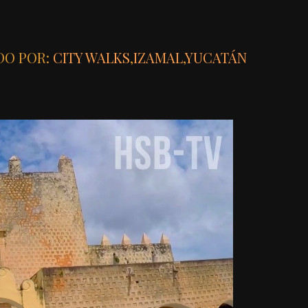
DO POR:
CITY WALKS
,
IZAMAL
,
YUCATÁN