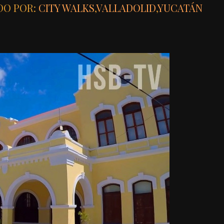
DO POR:
CITY WALKS
,
VALLADOLID
,
YUCATÁN