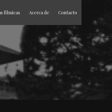
as fílmicas
Acerca de
Contacto