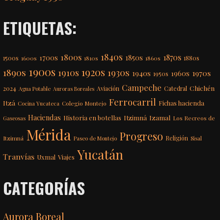
ETIQUETAS:
1840s
1800s
1870s
1850s
1700s
1500s
1600s
1810s
1860s
1880s
1900s
1920s
1890s
1910s
1930s
1970s
1940s
1960s
1950s
Campeche
Chichén
2024
Aviación
Catedral
Agua Potable
Auroras Boreales
Ferrocarril
Itzá
Fichas hacienda
Colegio Montejo
Cocina Yucateca
Haciendas
Itzimná
Izamal
Historia en botellas
Los Recreos de
Gaseosas
Mérida
Progreso
Itzimná
Religión
Paseo de Montejo
Sisal
Yucatán
Tranvías
Uxmal
Viajes
CATEGORÍAS
Aurora Boreal